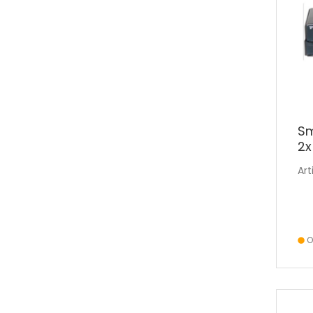
Sm
2x
ph
Art
Vo
O