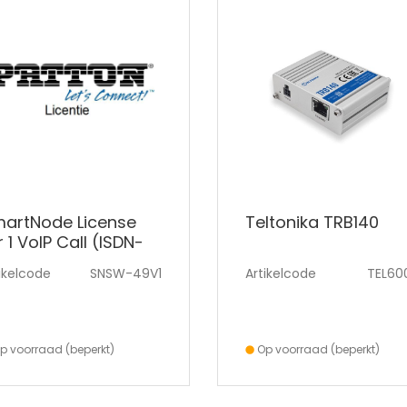
artNode License
Teltonika TRB140
r 1 VoIP Call (ISDN-
P) or 0.5 Transcod
ikelcode
SNSW-49V1
Artikelcode
TEL60
p voorraad (beperkt)
Op voorraad (beperkt)