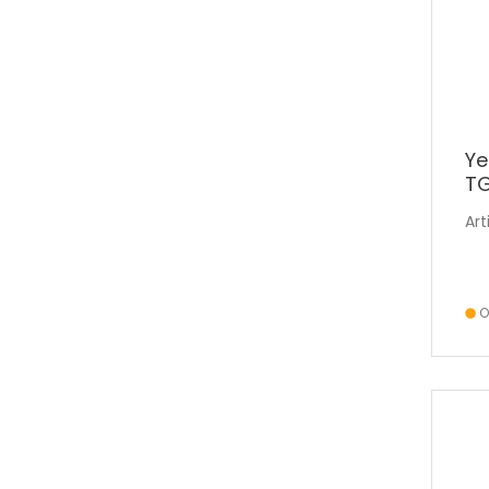
Ye
TG
Art
O