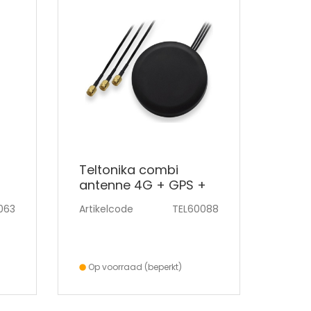
Teltonika combi
antenne 4G + GPS +
WiFi
063
Artikelcode
TEL60088
Op voorraad (beperkt)