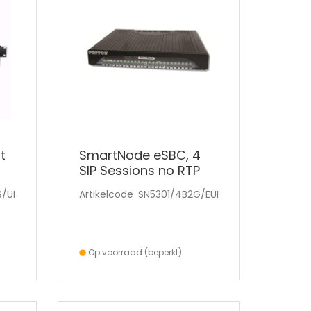
t
SmartNode eSBC, 4
SIP Sessions no RTP
 R
transcoding (SIP b2b
S/UI
Artikelcode
SN5301/4B2G/EUI
U
Op voorraad (beperkt)