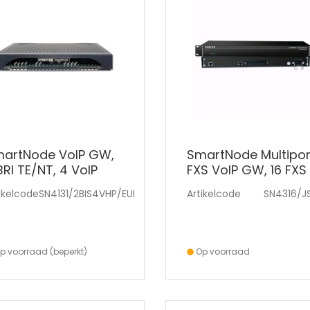
artNode VoIP GW,
SmartNode Multipor
BRI TE/NT, 4 VoIP
FXS VoIP GW, 16 FXS
lls, or 4 SIP-SIP c
ports presented on
ikelcode
SN4131/2BIS4VHP/EUI
Artikelcode
SN4316/J
p voorraad (beperkt)
Op voorraad