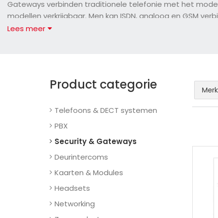
Gateways verbinden traditionele telefonie met het modern
modellen verkrijgbaar. Men kan ISDN, analoog en GSM verb
telefooncentrales gebasseerd op de ISDN of analoge tech
Lees meer
ook aansluiten op een GSM gateway zodat deze gebruikt kan
een storing niet te gebruiken is. Ook zijn gateways te ge
alleen een 2-draads aansluiting mogelijk is.
Product categorie
Merk
Telefoons & DECT systemen
PBX
Security & Gateways
Deurintercoms
Kaarten & Modules
Headsets
Networking