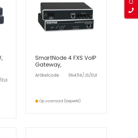
,
SmartNode 4 FXS VoIP
Gateway,
1x10/100baseT, H.323
Artikelcode
SN4114/JS/EUI
and SIP,
/EUI
Op voorraad (beperkt)