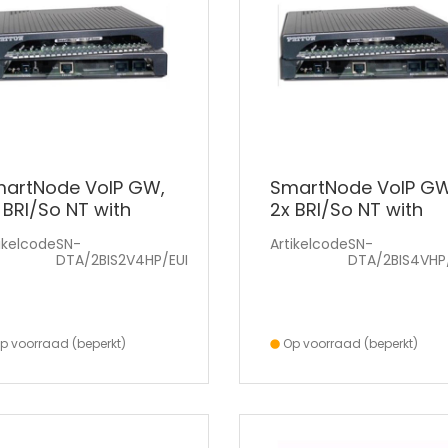
artNode VoIP GW,
SmartNode VoIP GW
 BRI/So NT with
2x BRI/So NT with
antom power, 2
phantom power, 4
ikelcode
SN-
Artikelcode
SN-
IP C
VoIP C
DTA/2BIS2V4HP/EUI
DTA/2BIS4VHP
p voorraad (beperkt)
Op voorraad (beperkt)