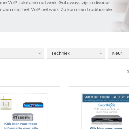
e VoIP telefonie netwerk. Gateways zijn in diverse
inden met het VoIP netwerk. Zo kan men traditionele
niek aansluiten op VoIP. Men kan echter een VoIP netwerk
 worden als fallback als de internet aansluiting door b.v.
bruiken met analoge telefoon toestellen op plekken waar
Techniek
Kleur
S