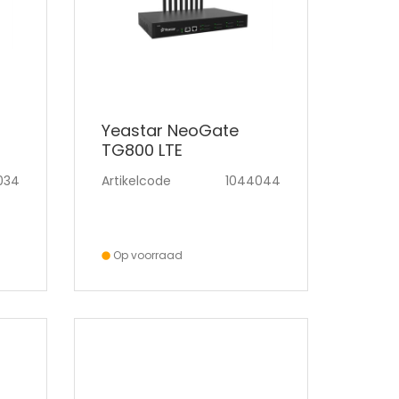
Yeastar NeoGate
TG800 LTE
034
Artikelcode
1044044
Op voorraad