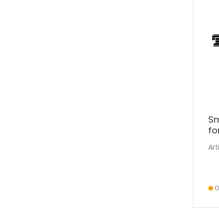
Sm
fo
SI
Art
O