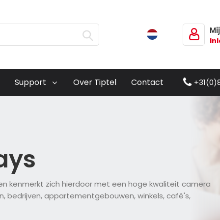
Mi
In
Support
Over Tiptel
Contact
+31(0)
ays
g en kenmerkt zich hierdoor met een hoge kwaliteit camera
en, bedrijven, appartementgebouwen, winkels, café's,