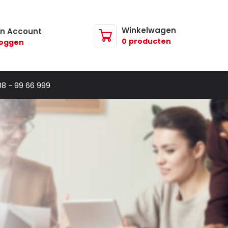
Winkelwagen
jn Account
0
producten
loggen
88 - 99 66 999